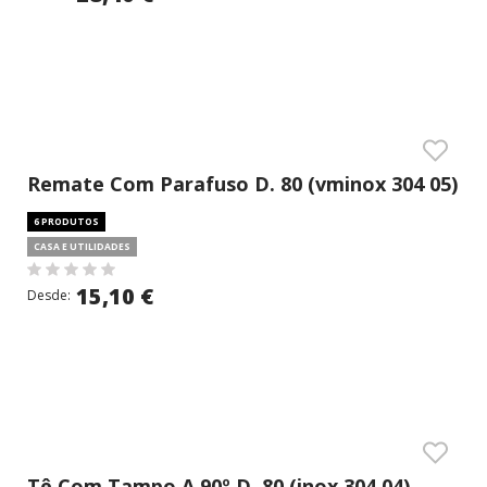
Remate Com Parafuso D. 80 (vminox 304 05)
6 PRODUTOS
CASA E UTILIDADES
15,10 €
Desde:
Tê Com Tampo A 90º D. 80 (inox 304 04)