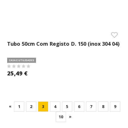
Tubo 50cm Com Registo D. 150 (inox 304 04)
CASA E UTILIDADES
25,49 €
«
1
2
3
4
5
6
7
8
9
»
10