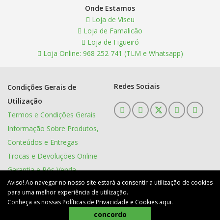
Onde Estamos
Loja de Viseu
Loja de Famalicão
Loja de Figueiró
Loja Online: 968 252 741 (TLM e Whatsapp)
Redes Sociais
Condições Gerais de
Utilização
Termos e Condições Gerais
Informação Sobre Produtos,
Conteúdos e Entregas
Trocas e Devoluções Online
Garantia e Pós Venda
Aviso! Ao navegar no nosso site estará a consentir a utilização de cookies
Política de Privacidade
para uma melhor experiência de utilização.
Conheça as nossas Políticas de Privacidade e Cookies
aqui
.
CAMPOCHEIO Todos os direitos reservados 2026.
concordo