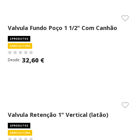
Valvula Fundo Poço 1 1/2" Com Canhão
(latão)
2 PRODUTOS
AGRICULTURA
32,60 €
Desde:
Valvula Retenção 1" Vertical (latão)
4 PRODUTOS
AGRICULTURA