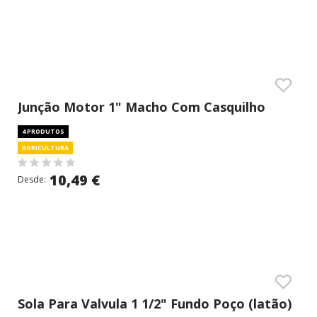
Junção Motor 1" Macho Com Casquilho
(latão)
4 PRODUTOS
AGRICULTURA
10,49 €
Desde:
Sola Para Valvula 1 1/2" Fundo Poço (latão)