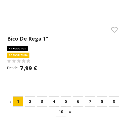
Bico De Rega 1"
4 PRODUTOS
AGRICULTURA
7,99 €
Desde:
1
2
3
4
5
6
7
8
9
«
»
10