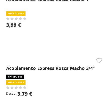
(latao)
AGRICULTURA
3,99 €
Acoplamento Express Rosca Macho 3/4"
(latao)
3 PRODUTOS
AGRICULTURA
3,79 €
Desde: