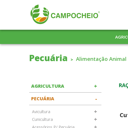
AGRI
Pecuária
Alimentação Animal
RA
+
AGRICULTURA
-
PECUÁRIA
+
Avicultura
Cu
+
Cunicultura
25
+
Acessórios P/ Pecuária