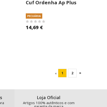
s
Cuf Ordenha Ap Plus
25kg Granulado
PECUÁRIA
14,69 €
»
1
2
«
s
Loja Oficial
pra
Artigos 100% autênticos e com
garantia da marca