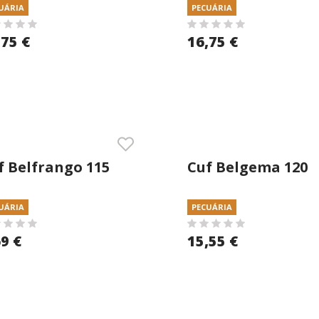
UÁRIA
PECUÁRIA
,75 €
16,75 €
f Belfrango 115
Cuf Belgema 120
g Migalha
25kg Granulado
UÁRIA
PECUÁRIA
69 €
15,55 €