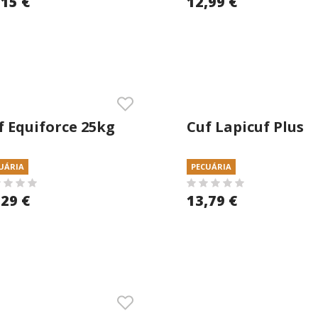
,15 €
12,99 €
f Equiforce 25kg
Cuf Lapicuf Plus
25kg Granulado
UÁRIA
PECUÁRIA
,29 €
13,79 €