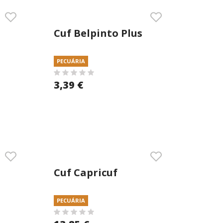
Cuf Belpinto Plus
5kg Migalha
PECUÁRIA
3,39 €
Cuf Capricuf
Ordenha Plus 25kg
PECUÁRIA
Granulado