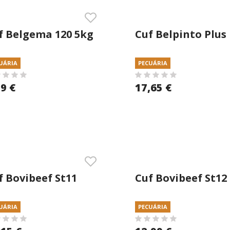
f Belgema 120 5kg
Cuf Belpinto Plus
anulado
25kg Migalha
UÁRIA
PECUÁRIA
39 €
17,65 €
f Bovibeef St11
Cuf Bovibeef St12
kg Granulado
25kg Granulado
UÁRIA
PECUÁRIA