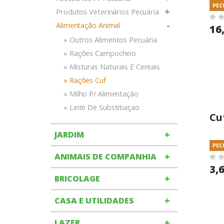
PEC
+
Produtos Veterinários Pecuária
-
Alimentação Animal
16
» Outros Alimentos Pecuária
» Rações Campocheio
» Misturas Naturais E Cereais
» Rações Cuf
» Milho P/ Alimentação
» Leite De Substituiçao
Cu
5k
+
JARDIM
PEC
+
ANIMAIS DE COMPANHIA
3,
+
BRICOLAGE
+
CASA E UTILIDADES
+
LAZER