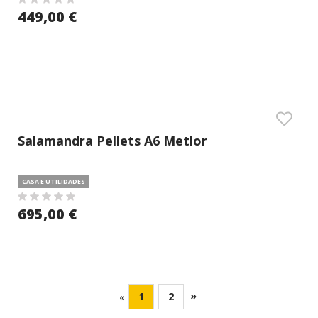
449,00 €
Salamandra Pellets A6 Metlor
CASA E UTILIDADES
695,00 €
»
1
2
«