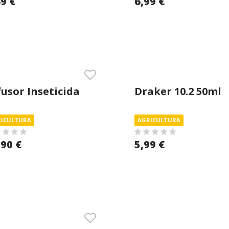
49 €
6,99 €
fusor Inseticida
Draker 10.2 50ml
lismatic Top
ICULTURA
AGRICULTURA
,90 €
5,99 €