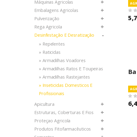
+
Máquinas Agricolas
AGR
33
+
Embalagens Agricolas
5,
+
Pulverização
+
Rega Agricola
-
Desinfestação E Desratização
» Repelentes
» Raticidas
» Armadilhas Voadores
» Armadilhas Ratos E Toupeiras
Ba
» Armadilhas Rastejantes
Va
» Inseticidas Domesticos E
AGR
50
Profissionais
6,
+
Apicultura
+
Estruturas, Coberturas E Fios
+
Proteçao Agricola
+
Produtos Fitofarmacêuticos
+