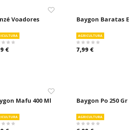
nzé Voadores
Baygon Baratas E
0ml
Formigas 400 Ml
ICULTURA
AGRICULTURA
99 €
7,99 €
ygon Mafu 400 Ml
Baygon Po 250 Gr
ICULTURA
AGRICULTURA