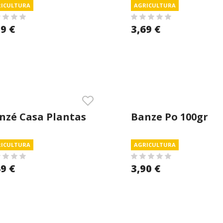
ICULTURA
AGRICULTURA
ml
33ml
79 €
3,69 €
nzé Casa Plantas
Banze Po 100gr
porizador Liquido
ICULTURA
AGRICULTURA
0ml
49 €
3,90 €