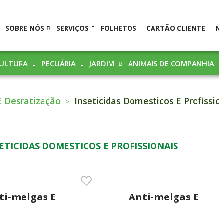
SOBRE NÓS
SERVIÇOS
FOLHETOS
CARTÃO CLIENTE
CULTURA
PECUÁRIA
JARDIM
ANIMAIS DE COMPANHIA
E Desratização
Inseticidas Domesticos E Profissi
ETICIDAS DOMESTICOS E PROFISSIONAIS
ti-melgas E
Anti-melgas E
squitos Electrico
Mosquitos Recar