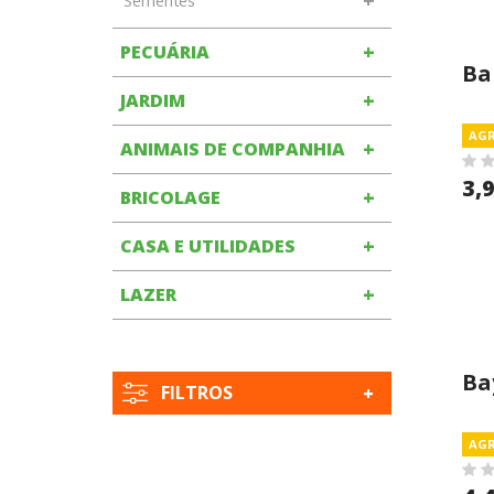
Sementes
+
PECUÁRIA
Ba
+
JARDIM
40
AGR
+
ANIMAIS DE COMPANHIA
3,
+
BRICOLAGE
+
CASA E UTILIDADES
+
LAZER
Ba
FILTROS
AGR