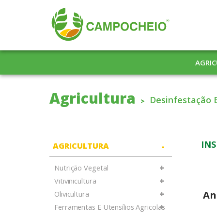
AGRI
Agricultura
Desinfestação 
INS
-
AGRICULTURA
+
Nutrição Vegetal
+
Vitivinicultura
+
An
Olivicultura
+
Ferramentas E Utensílios Agricolas
Mo