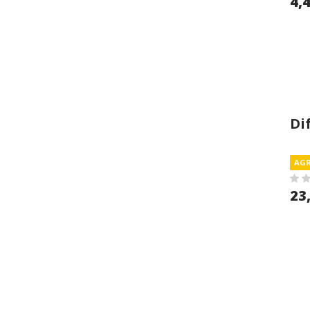
4,
Di
So
AGR
23