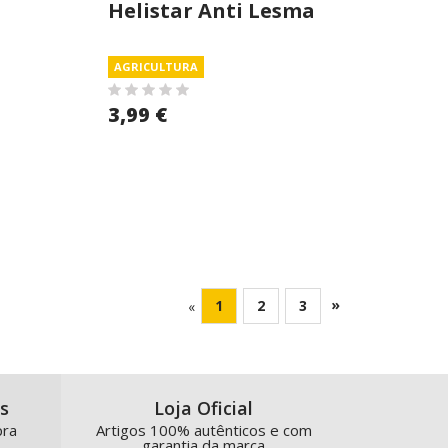
Helistar Anti Lesma
250gr
AGRICULTURA
3,99 €
»
1
2
3
«
s
Loja Oficial
pra
Artigos 100% autênticos e com
garantia da marca