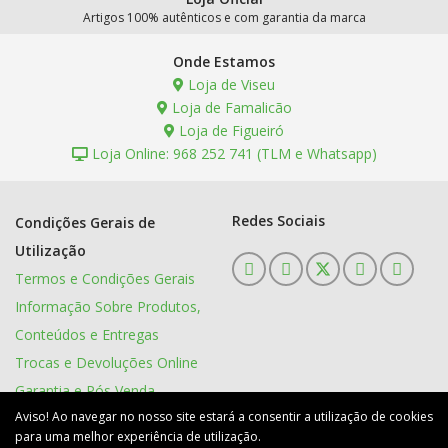
Artigos 100% autênticos e com garantia da marca
Onde Estamos
Loja de Viseu
Loja de Famalicão
Loja de Figueiró
Loja Online: 968 252 741 (TLM e Whatsapp)
Redes Sociais
Condições Gerais de
Utilização
Termos e Condições Gerais
Informação Sobre Produtos,
Conteúdos e Entregas
Trocas e Devoluções Online
Garantia e Pós Venda
Aviso! Ao navegar no nosso site estará a consentir a utilização de cookies
Política de Privacidade
para uma melhor experiência de utilização.