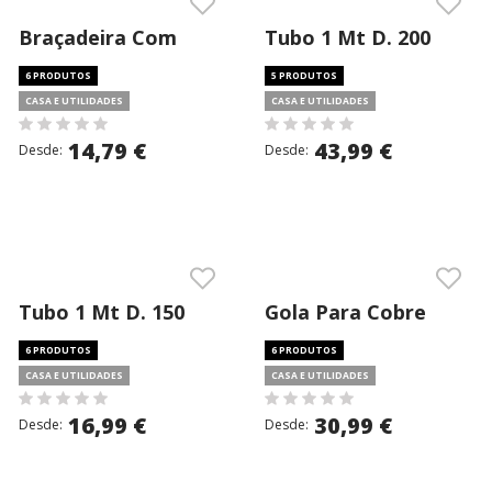
Braçadeira Com
Tubo 1 Mt D. 200
Espigão D. 150
(vminox 304 05)
6 PRODUTOS
5 PRODUTOS
(vminox 304 1.5)
CASA E UTILIDADES
CASA E UTILIDADES
14,79 €
43,99 €
Desde:
Desde:
Tubo 1 Mt D. 150
Gola Para Cobre
(inox 304 04)
águas D. 150 (vminox
6 PRODUTOS
6 PRODUTOS
304 05)
CASA E UTILIDADES
CASA E UTILIDADES
16,99 €
30,99 €
Desde:
Desde: