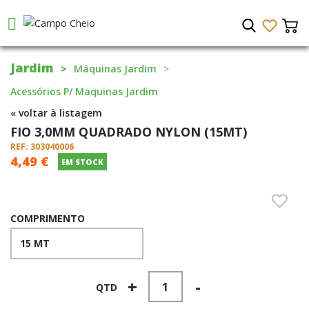
Jardim
Máquinas Jardim
Acessórios P/ Maquinas Jardim
« voltar à listagem
FIO 3,0MM QUADRADO NYLON (15MT)
REF: 303040006
4,49 €
EM STOCK
COMPRIMENTO
+
-
QTD