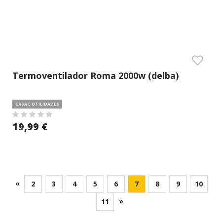
Termoventilador Roma 2000w (delba)
CASA E UTILIDADES
19,99 €
«
2
3
4
5
6
7
8
9
10
»
11