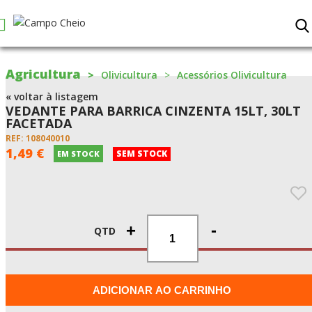
Agricultura
Olivicultura
Acessórios Olivicultura
« voltar à listagem
VEDANTE PARA BARRICA CINZENTA 15LT, 30LT
FACETADA
REF: 108040010
1,49 €
SEM STOCK
EM STOCK
+
-
QTD
ADICIONAR AO CARRINHO