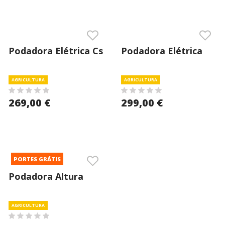
Podadora Elétrica Cs
Podadora Elétrica
22-06 Bluebird
Beverin 10 Alpen
AGRICULTURA
AGRICULTURA
269,00 €
299,00 €
PORTES GRÁTIS
Podadora Altura
Eletrica 18
Telescópica 720/20
AGRICULTURA
Gardena